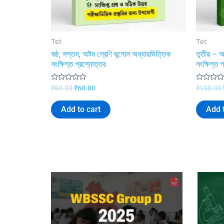
Tet
Tet
ষষ্ঠ, সপ্তম, অষ্টম শ্রেণি ভূগোল অধ্যায়ভিত্তিক
তৃতীয় – অষ
সংক্ষিপ্ত প্রশ্নোত্তর
সংক্ষিপ্ত 
R
R
₹
80.00
₹
60.00
₹
100.00
a
a
t
t
e
e
Add to cart
Add t
d
d
0
0
o
o
u
u
t
t
o
o
f
f
5
5