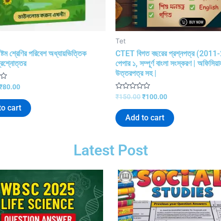
Tet
্টম শ্রেণির পরিবেশ অধ্যায়ভিত্তিক
CTET বিগত বছরের প্রশ্নপত্র (2011
প্রশ্নোত্তর
পেপার ১, সম্পূর্ণ বাংলা সংস্করণ | অফিসিয়া
উত্তরপত্র সহ |
₹
80.00
R
₹
150.00
₹
100.00
a
o cart
t
e
Add to cart
d
0
o
u
Latest Post
t
o
f
5