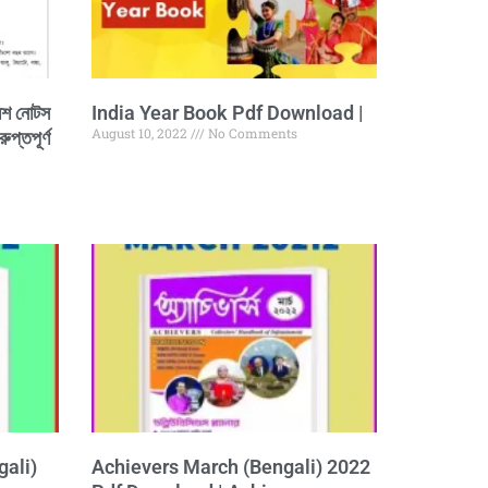
বেশ নোটস
India Year Book Pdf Download |
August 10, 2022
No Comments
ুপ্তপূর্ণ
gali)
Achievers March (Bengali) 2022