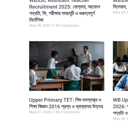
WBSSC Assistant Teacher
WBSSC 
Recruitment 2025: যোগ্যতা, আবেদন
সিলেবাস, 
May 29, 
পদ্ধতি, ফি, পরীক্ষার সময়সূচী ও গুরুত্বপূর্ণ
নির্দেশিকা
May 30, 2025
No Comments
Upper Primary TET: শিশু মনস্তত্ত্ব ও
WB Upp
শিক্ষা বিজ্ঞান 2016 প্রশ্ন ও ব্যাখ্যাসহ উত্তর
2026: পরী
May 27, 2025
No Comments
পদ্ধতি ও 
May 26, 