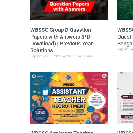
WBSSC Group D Question
WBSSC
Papers with Answers (PDF
Questi
Download) | Previous Year
Bengal
Septembe
Solutions
September 10, 2025
No Comments