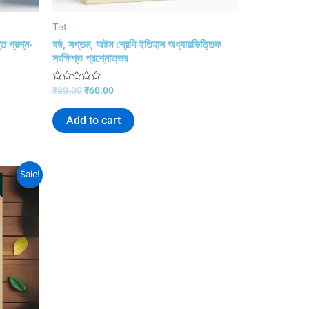
Tet
ত প্রশ্ন-
ষষ্ঠ, সপ্তম, অষ্টম শ্রেণি ইতিহাস অধ্যায়ভিত্তিক
সংক্ষিপ্ত প্রশ্নোত্তর
R
₹
80.00
₹
60.00
a
t
e
Add to cart
d
0
o
u
t
o
Sale!
f
5