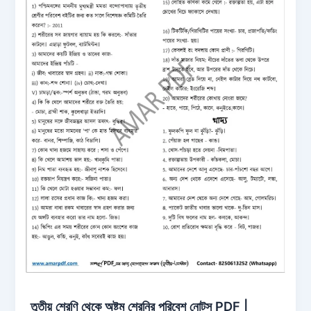
তৃতীয় শ্রেণি থেকে অষ্টম শ্রেনির পরিবেশ নোটস PDF |